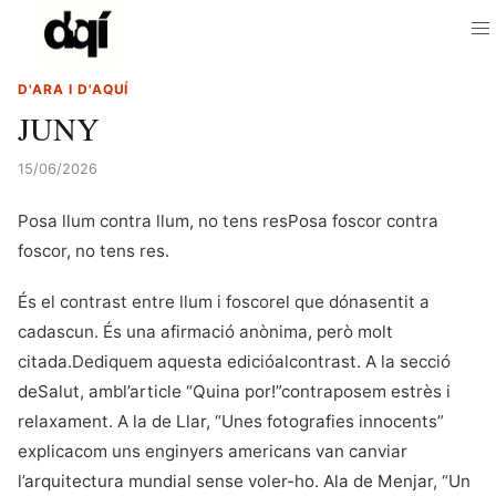
D'ARA I D'AQUÍ
JUNY
15/06/2026
Posa llum contra llum, no tens resPosa foscor contra
foscor, no tens res.
És el contrast entre llum i foscorel que dónasentit a
cadascun. És una afirmació anònima, però molt
citada.Dediquem aquesta edicióalcontrast. A la secció
deSalut, ambl’article “Quina por!”contraposem estrès i
relaxament. A la de Llar, “Unes fotografies innocents”
explicacom uns enginyers americans van canviar
l’arquitectura mundial sense voler-ho. Ala de Menjar, “Un