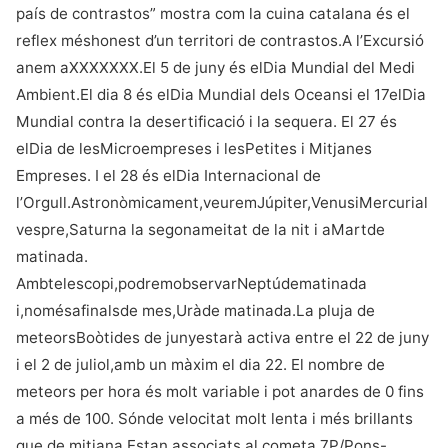
país de contrastos” mostra com la cuina catalana és el
reflex méshonest d’un territori de contrastos.A l’Excursió
anem aXXXXXXX.El 5 de juny és elDia Mundial del Medi
Ambient.El dia 8 és elDia Mundial dels Oceansi el 17elDia
Mundial contra la desertificació i la sequera. El 27 és
elDia de lesMicroempreses i lesPetites i Mitjanes
Empreses. I el 28 és elDia Internacional de
l’Orgull.Astronòmicament,veuremJúpiter,VenusiMercurial
vespre,Saturna la segonameitat de la nit i aMartde
matinada.
Ambtelescopi,podremobservarNeptúdematinada
i,nomésafinalsde mes,Uràde matinada.La pluja de
meteorsBoòtides de junyestarà activa entre el 22 de juny
i el 2 de juliol,amb un màxim el dia 22. El nombre de
meteors per hora és molt variable i pot anardes de 0 fins
a més de 100. Sónde velocitat molt lenta i més brillants
que de mitjana.Estan associats al cometa 7P/Pons-