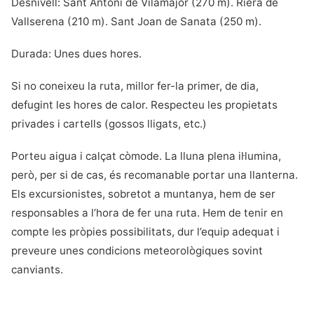
Desnivell: Sant Antoni de Vilamajor (270 m). Riera de
Vallserena (210 m). Sant Joan de Sanata (250 m).
Durada: Unes dues hores.
Si no coneixeu la ruta, millor fer-la primer, de dia,
defugint les hores de calor. Respecteu les propietats
privades i cartells (gossos lligats, etc.)
Porteu aigua i calçat còmode. La lluna plena il·lumina,
però, per si de cas, és recomanable portar una llanterna.
Els excursionistes, sobretot a muntanya, hem de ser
responsables a l’hora de fer una ruta. Hem de tenir en
compte les pròpies possibilitats, dur l’equip adequat i
preveure unes condicions meteorològiques sovint
canviants.