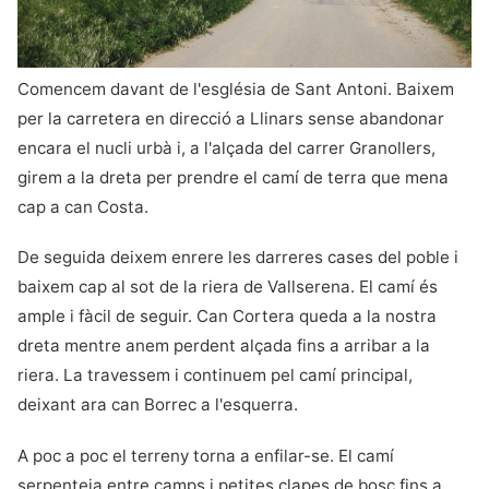
Comencem davant de l'església de Sant Antoni. Baixem
per la carretera en direcció a Llinars sense abandonar
encara el nucli urbà i, a l'alçada del carrer Granollers,
girem a la dreta per prendre el camí de terra que mena
cap a can Costa.
De seguida deixem enrere les darreres cases del poble i
baixem cap al sot de la riera de Vallserena. El camí és
ample i fàcil de seguir. Can Cortera queda a la nostra
dreta mentre anem perdent alçada fins a arribar a la
riera. La travessem i continuem pel camí principal,
deixant ara can Borrec a l'esquerra.
A poc a poc el terreny torna a enfilar-se. El camí
serpenteja entre camps i petites clapes de bosc fins a